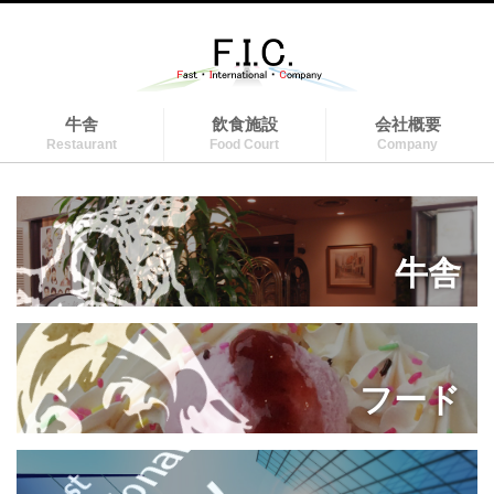
牛舎
飲食施設
会社概要
Restaurant
Food Court
Company
牛舎
フード